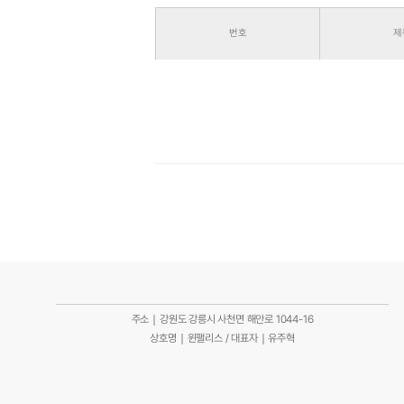
번호
제
주소｜강원도 강릉시 사천면 해안로 1044-16
상호명｜윈팰리스 / 대표자｜유주혁