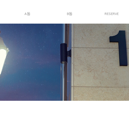
A동
B동
RESERVE